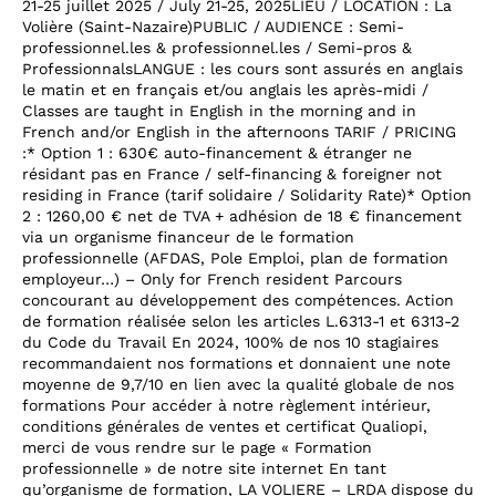
21-25 juillet 2025 / July 21-25, 2025LIEU / LOCATION : La
Volière (Saint-Nazaire)PUBLIC / AUDIENCE : Semi-
professionnel.les & professionnel.les / Semi-pros &
ProfessionnalsLANGUE : les cours sont assurés en anglais
le matin et en français et/ou anglais les après-midi /
Classes are taught in English in the morning and in
French and/or English in the afternoons TARIF / PRICING
:* Option 1 : 630€ auto-financement & étranger ne
résidant pas en France / self-financing & foreigner not
residing in France (tarif solidaire / Solidarity Rate)* Option
2 : 1260,00 € net de TVA + adhésion de 18 € financement
via un organisme financeur de le formation
professionnelle (AFDAS, Pole Emploi, plan de formation
employeur…) – Only for French resident Parcours
concourant au développement des compétences. Action
de formation réalisée selon les articles L.6313-1 et 6313-2
du Code du Travail En 2024, 100% de nos 10 stagiaires
recommandaient nos formations et donnaient une note
moyenne de 9,7/10 en lien avec la qualité globale de nos
formations Pour accéder à notre règlement intérieur,
conditions générales de ventes et certificat Qualiopi,
merci de vous rendre sur le page « Formation
professionnelle » de notre site internet En tant
qu’organisme de formation, LA VOLIERE – LRDA dispose du