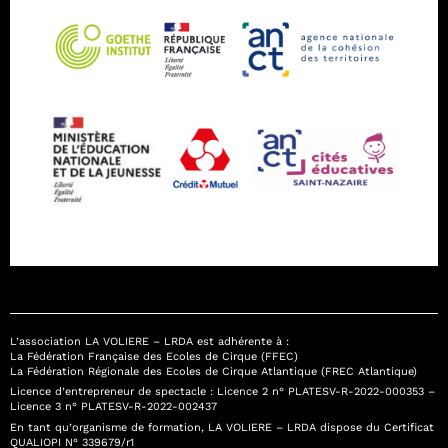
L’association LA VOLIERE – LRDA est adhérente à :
La Fédération Française des Ecoles de Cirque (FFEC)
La Fédération Régionale des Ecoles de Cirque Atlantique (FREC Atlantique)
Licence d’entrepreneur de spectacle : Licence 2 n° PLATESV-R-2022-000353 –
Licence 3 n° PLATESV-R-2022-002437
En tant qu’organisme de formation, LA VOLIERE – LRDA dispose du Certificat
QUALIOPI N° 339679/r1