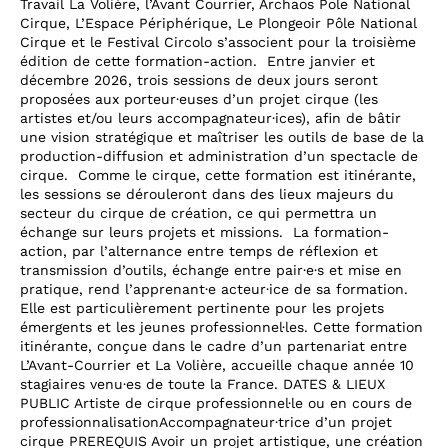
Travail La Volière, l’Avant Courrier, Archaos Pole National
Cirque, L’Espace Périphérique, Le Plongeoir Pôle National
Cirque et le Festival Circolo s’associent pour la troisième
édition de cette formation-action. Entre janvier et
décembre 2026, trois sessions de deux jours seront
proposées aux porteur·euses d’un projet cirque (les
artistes et/ou leurs accompagnateur·ices), afin de bâtir
une vision stratégique et maîtriser les outils de base de la
production-diffusion et administration d’un spectacle de
cirque. Comme le cirque, cette formation est itinérante,
les sessions se dérouleront dans des lieux majeurs du
secteur du cirque de création, ce qui permettra un
échange sur leurs projets et missions. La formation-
action, par l’alternance entre temps de réflexion et
transmission d’outils, échange entre pair·e·s et mise en
pratique, rend l’apprenant·e acteur·ice de sa formation.
Elle est particulièrement pertinente pour les projets
émergents et les jeunes professionnel·les. Cette formation
itinérante, conçue dans le cadre d’un partenariat entre
L’Avant-Courrier et La Volière, accueille chaque année 10
stagiaires venu·es de toute la France. DATES & LIEUX
PUBLIC Artiste de cirque professionnel·le ou en cours de
professionnalisationAccompagnateur·trice d’un projet
cirque PREREQUIS Avoir un projet artistique, une création