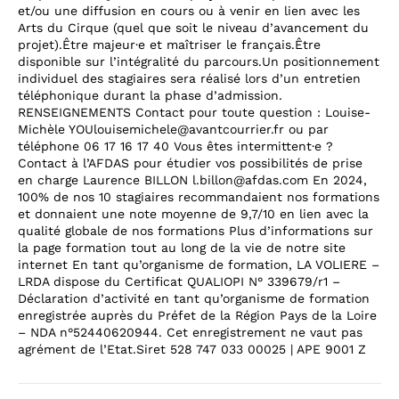
et/ou une diffusion en cours ou à venir en lien avec les
Arts du Cirque (quel que soit le niveau d’avancement du
projet).Être majeur·e et maîtriser le français.Être
disponible sur l’intégralité du parcours.Un positionnement
individuel des stagiaires sera réalisé lors d’un entretien
téléphonique durant la phase d’admission.
RENSEIGNEMENTS Contact pour toute question : Louise-
Michèle YOUlouisemichele@avantcourrier.fr ou par
téléphone 06 17 16 17 40 Vous êtes intermittent·e ?
Contact à l’AFDAS pour étudier vos possibilités de prise
en charge Laurence BILLON l.billon@afdas.com En 2024,
100% de nos 10 stagiaires recommandaient nos formations
et donnaient une note moyenne de 9,7/10 en lien avec la
qualité globale de nos formations Plus d’informations sur
la page formation tout au long de la vie de notre site
internet En tant qu’organisme de formation, LA VOLIERE –
LRDA dispose du Certificat QUALIOPI N° 339679/r1 –
Déclaration d’activité en tant qu’organisme de formation
enregistrée auprès du Préfet de la Région Pays de la Loire
– NDA n°52440620944. Cet enregistrement ne vaut pas
agrément de l’Etat.Siret 528 747 033 00025 | APE 9001 Z