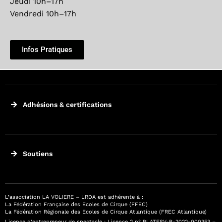
Jeudi 10h–17h
Vendredi 10h–17h
Infos Pratiques
Adhésions & certifications
Soutiens
L’association LA VOLIERE – LRDA est adhérente à :
La Fédération Française des Ecoles de Cirque (FFEC)
La Fédération Régionale des Ecoles de Cirque Atlantique (FREC Atlantique)
Licence d’entrepreneur de spectacle : Licence 2 n° PLATESV-R-2022-000353 –