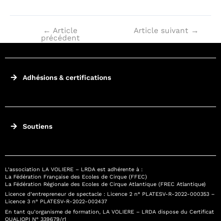
←
Article
Article suivant
→
précédent
Adhésions & certifications
Soutiens
L’association LA VOLIERE – LRDA est adhérente à :
La Fédération Française des Ecoles de Cirque (FFEC)
La Fédération Régionale des Ecoles de Cirque Atlantique (FREC Atlantique)
Licence d’entrepreneur de spectacle : Licence 2 n° PLATESV-R-2022-000353 –
Licence 3 n° PLATESV-R-2022-002437
En tant qu’organisme de formation, LA VOLIERE – LRDA dispose du Certificat
QUALIOPI N° 339679/r1