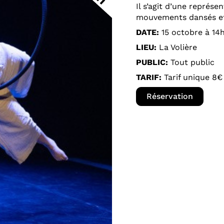
Il s’agit d’une représ
mouvements dansés et 
DATE:
15 octobre à 14
LIEU:
La Volière
PUBLIC:
Tout public
TARIF:
Tarif unique 8€
Réservation