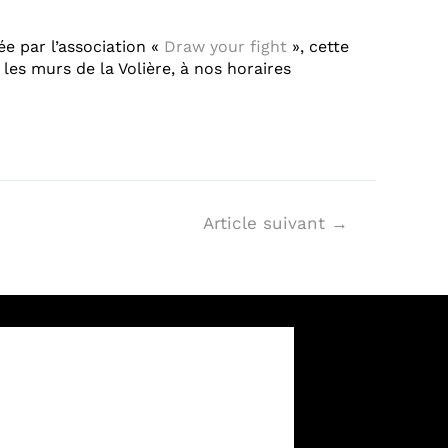
ée par l’association «
Draw your fight
», cette
 les murs de la Volière, à nos horaires
Article suivant
→