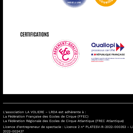
L’association LA VOLIERE – LRDA est adhérente à :
La Fédération Française des Ecoles de Cirque (FFEC)
La Fédération Régionale des Ecoles de Cirque Atlantique (FREC Atlantique)
Licence d’entrepreneur de spectacle : Licence 2 n° PLATESV-R-2022-000353 – 
2022-002437