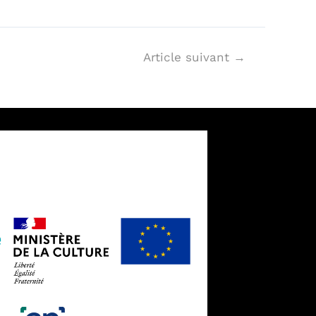
Article suivant
→