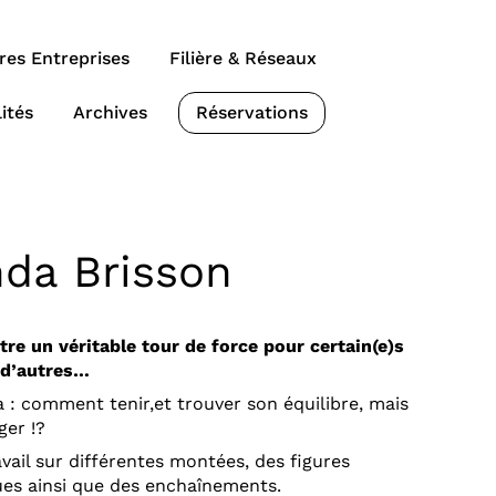
res Entreprises
Filière & Réseaux
ités
Archives
Réservations
da Brisson
re un véritable tour de force pour certain(e)s
 d’autres…
là : comment tenir,et trouver son équilibre, mais
ger !?
avail sur différentes montées, des figures
es ainsi que des enchaînements.